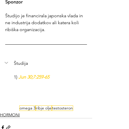
Sponzor 
Študijo je financirala japonska vlada in 
ne industrija dodatkov ali katera koli 
ribiška organizacija.
Študija
1) 
Jun 30;7:259-65
omega 3
ribje olje
testosteron
HORMONI