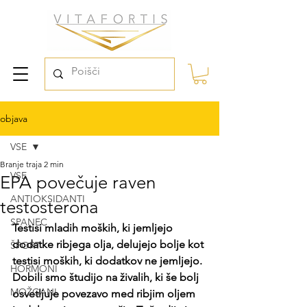
objava
VSE
Branje traja 2 min
VSE
EPA povečuje raven
ANTIOKSIDANTI
testosterona
SPANEC
Testisi mladih moških, ki jemljejo 
dodatke ribjega olja, delujejo bolje kot 
ŠPORT
testisi moških, ki dodatkov ne jemljejo. 
HORMONI
Dobili smo študijo na živalih, ki še bolj 
MOŽGANI
osvetljuje povezavo med ribjim oljem 