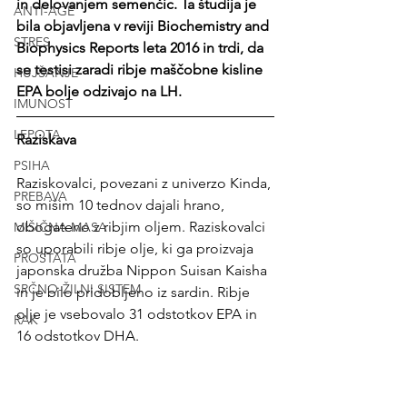
in delovanjem semenčic. Ta študija je 
ANTI-AGE
bila objavljena v reviji Biochemistry and 
STRES
Biophysics Reports leta 2016 in trdi, da 
se testisi zaradi ribje maščobne kisline 
HUJŠANJE
EPA bolje odzivajo na LH.
IMUNOST
LEPOTA
Raziskava 
PSIHA
Raziskovalci, povezani z univerzo Kinda, 
PREBAVA
so mišim 10 tednov dajali hrano, 
obogateno z ribjim oljem. Raziskovalci 
MIŠIČNA MASA
so uporabili ribje olje, ki ga proizvaja 
PROSTATA
japonska družba Nippon Suisan Kaisha 
SRČNO-ŽILNI SISTEM
in je bilo pridobljeno iz sardin. Ribje 
olje je vsebovalo 31 odstotkov EPA in 
RAK
16 odstotkov DHA.