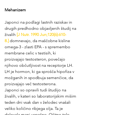
Mehanizem
Japonci na podlagi lastnih raziskav in 
drugih predhodno objavljenih študij na 
živalih 
[J Nutr. 1990 Jun;120(6):610-
8.]
 domnevajo, da maščobne kisline 
omega-3 - zlasti EPA - s spremembo 
membrane celic v testisih, ki 
proizvajajo testosteron, povečajo 
njihovo občutljivost na receptorje LH. 
LH je hormon, ki ga sprošča hipofiza v 
možganih in spodbuja semenčice, da 
proizvajajo več testosterona.
Japonci so opravili tudi študijo na 
živalih, v kateri so laboratorijskim mišim 
teden dni vsak dan v želodec vnašali 
veliko količino ribjega olja. Ta je 
delovala manj uspešno. Očitno telo 