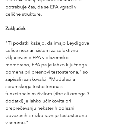
potrebuje čas, da se EPA vgradi v 
celične strukture.
Zaključek 
"Ti podatki kažejo, da imajo Leydigove 
celice neznan sistem za selektivno 
vključevanje EPA v plazemsko 
membrano, EPA pa je lahko ključnega 
pomena pri presnovi testosterona," so 
zapisali raziskovalci. "Modulacija 
serumskega testosterona s 
funkcionalnim živilom (ribe ali omega 3 
dodatki) je lahko učinkovita pri 
preprečevanju nekaterih bolezni, 
povezanih z nizko ravnijo testosterona 
v serumu."