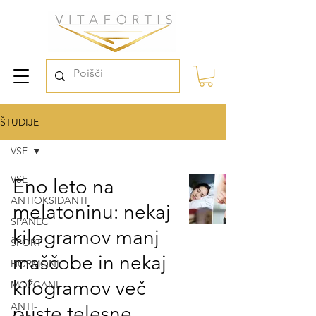
ŠTUDIJE
VSE
VSE
Eno leto na
ANTIOKSIDANTI
melatoninu: nekaj
SPANEC
kilogramov manj
ŠPORT
maščobe in nekaj
HORMONI
kilogramov več
MOŽGANI
ANTI-
puste telesne