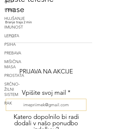
AGE
mase
STRES
HUJŠANJE
Branje traja 2 min
IMUNOST
LEPOTA
PSIHA
PREBAVA
MIŠIČNA
MASA
PRIJAVA NA AKCIJE
PROSTATA
SRČNO-
ŽILNI
Vpišite svoj mail
SISTEM
RAK
Katero dopolnilo bi radi
dodali v našo ponudbo