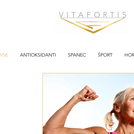
VSE
ANTIOKSIDANTI
SPANEC
ŠPORT
HO
LEPOTA
PSIHA
PREBAVA
MIŠIČNA MASA