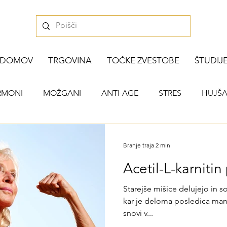
DOMOV
TRGOVINA
TOČKE ZVESTOBE
ŠTUDIJ
RMONI
MOŽGANI
ANTI-AGE
STRES
HUJŠA
PROSTATA
SRČNO-ŽILNI SISTEM
RAK
Branje traja 2 min
Acetil-L-karnitin
Starejše mišice delujejo in 
kar je deloma posledica manj
snovi v...