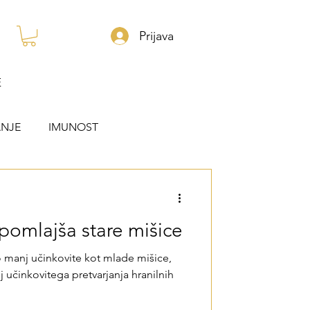
Prijava
E
NJE
IMUNOST
 pomlajša stare mišice
so manj učinkovite kot mlade mišice,
 učinkovitega pretvarjanja hranilnih