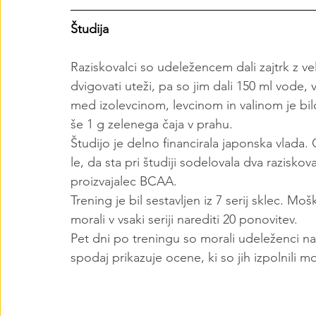
Študija
Raziskovalci so udeležencem dali zajtrk z vel
dvigovati uteži, pa so jim dali 150 ml vode, 
med izolevcinom, levcinom in valinom je bilo 
še 1 g zelenega čaja v prahu.
Študijo je delno financirala japonska vlada. 
le, da sta pri študiji sodelovala dva razisko
proizvajalec BCAA.
Trening je bil sestavljen iz 7 serij sklec. Moš
morali v vsaki seriji narediti 20 ponovitev.
Pet dni po treningu so morali udeleženci nav
spodaj prikazuje ocene, ki so jih izpolnili m