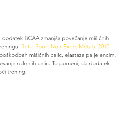
 da dodatek BCAA zmanjša povečanje mišičnih 
reningu. 
[Int J Sport Nutr Exerc Metab. 2010 
oškodbah mišičnih celic, elastaza pa je encim, 
jevanje odmrlih celic. To pomeni, da dodatek 
či trening.