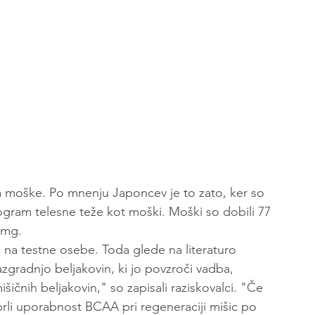
a moške. Po mnenju Japoncev je to zato, ker so 
ogram telesne teže kot moški. Moški so dobili 77 
 mg.
i na testne osebe. Toda glede na literaturo 
gradnjo beljakovin, ki jo povzroči vadba, 
čnih beljakovin," so zapisali raziskovalci. "Če 
prli uporabnost BCAA pri regeneraciji mišic po 