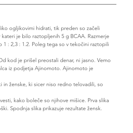
iko ogljikovimi hidrati, tik preden so začeli 
v kateri je bilo raztopljenih 5 g BCAA. Razmerje 
1 : 2,3 : 1.2. Poleg tega so v tekočini raztopili 
Od kod je prišel preostali denar, ni jasno. Vemo 
valca iz podjetja Ajinomoto. Ajinomoto je 
ki in ženske, ki sicer niso redno telovadili, so 
esti, kako boleče so njihove mišice. Prva slika 
oški. Spodnja slika prikazuje rezultate žensk.