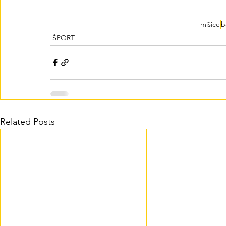
mišice
b
ŠPORT
Related Posts