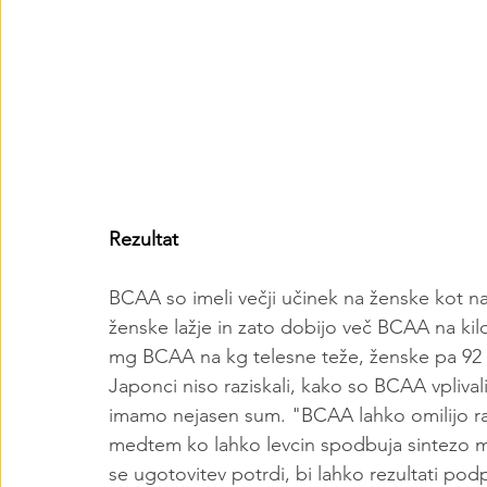
Rezultat
BCAA so imeli večji učinek na ženske kot n
ženske lažje in zato dobijo več BCAA na kil
mg BCAA na kg telesne teže, ženske pa 92
Japonci niso raziskali, kako so BCAA vplival
imamo nejasen sum. "BCAA lahko omilijo raz
medtem ko lahko levcin spodbuja sintezo miši
se ugotovitev potrdi, bi lahko rezultati pod