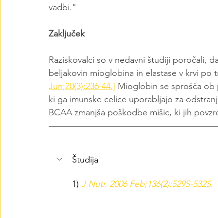
vadbi."
Zaključek
Raziskovalci so v nedavni študiji poročali,
beljakovin mioglobina in elastase v krvi po t
Jun;20(3):236-44.]
 Mioglobin se sprošča ob p
ki ga imunske celice uporabljajo za odstran
BCAA zmanjša poškodbe mišic, ki jih povzro
Študija
1) 
J Nutr. 2006 Feb;136(2):529S-532S.