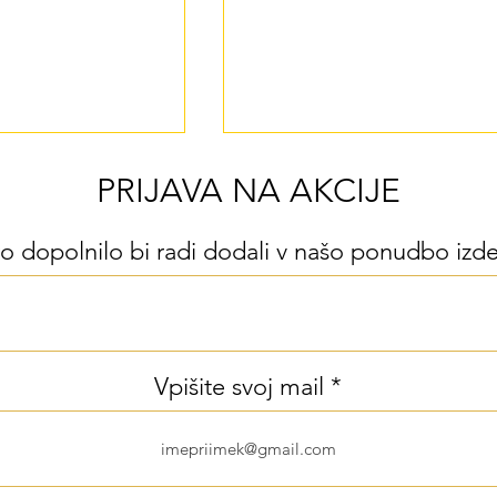
PRIJAVA NA AKCIJE
o dopolnilo bi radi dodali v našo ponudbo izd
Kombinacija telesne vadbe 
 vadbe za moč z
ribjega olja vas naredi
jega olja znižuje
Vpišite svoj mail
pametnejše