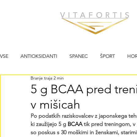
VSE
ANTIOKSIDANTI
SPANEC
ŠPORT
HO
Branje traja 2 min
HUJŠANJE
IMUNOST
LEPOTA
PSIHA
5 g BCAA pred tren
v mišicah
SRČNO-ŽILNI SISTEM
RAK
Po podatkih raziskovalcev z japonskega teh
ki zaužijejo 5 g 
BCAA
 tik pred treningom, v
so poskus s 30 moškimi in ženskami, starimi