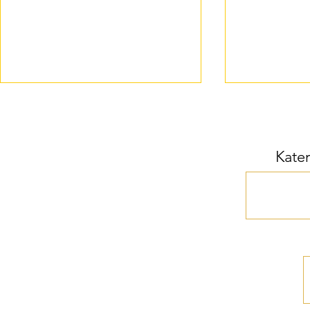
Kater
Acetil-L-karnitin pomlajša
Kombinacija
stare mišice
dodatkom rib
krvni tlak