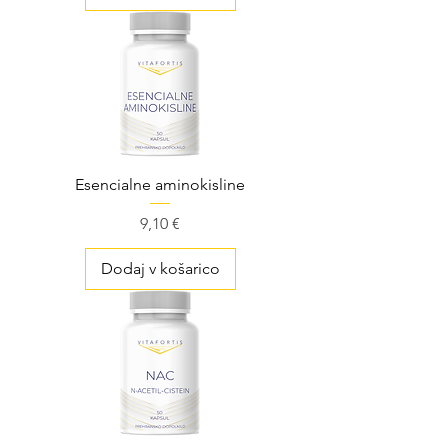
Esencialne aminokisline
Cena
9,10 €
Dodaj v košarico