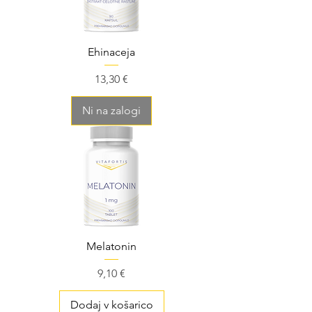
Ehinaceja
Cena
13,30 €
Ni na zalogi
Melatonin
Cena
9,10 €
Dodaj v košarico