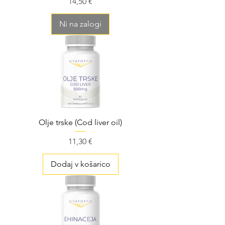
Cena
14,50 €
Ni na zalogi
Olje trske (Cod liver oil)
Cena
11,30 €
Dodaj v košarico