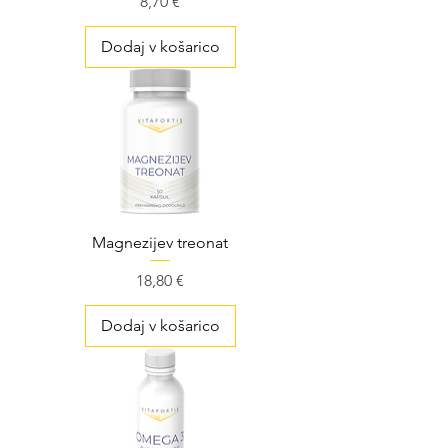
Cena
8,70 €
Dodaj v košarico
Magnezijev treonat
Cena
18,80 €
Dodaj v košarico