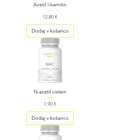
Acetil l-karnitin
Cena
12,80 €
Dodaj v košarico
N-acetil cistein
Cena
7,90 €
Dodaj v košarico