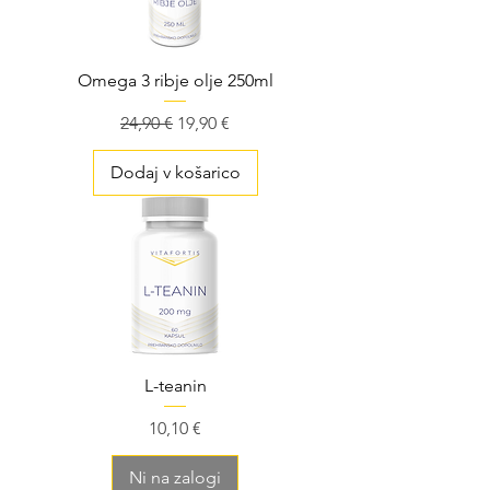
Omega 3 ribje olje 250ml
Redna cena
Cena na razprodaji
24,90 €
19,90 €
Dodaj v košarico
L-teanin
Cena
10,10 €
Ni na zalogi