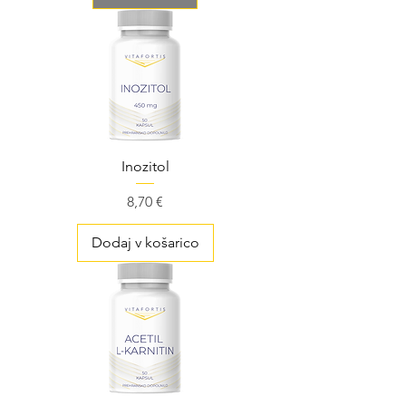
Inozitol
Cena
8,70 €
Dodaj v košarico