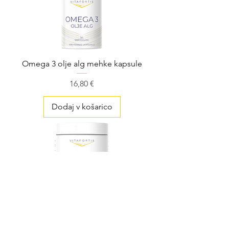
Omega 3 olje alg mehke kapsule
Cena
16,80 €
Dodaj v košarico
Omega 3 ribje olje 90 softelov
Cena
14,90 €