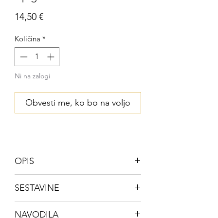
Price
14,50 €
Količina
*
Ni na zalogi
Obvesti me, ko bo na voljo
OPIS
Kaj je apigenin?
SESTAVINE
Apigenin je naravni flavonoid, ki ga
HRANILNA VREDNOST NA
najdemo v rastlinah, zlasti v
NAVODILA
ODMEREK (1 KAPSULA)